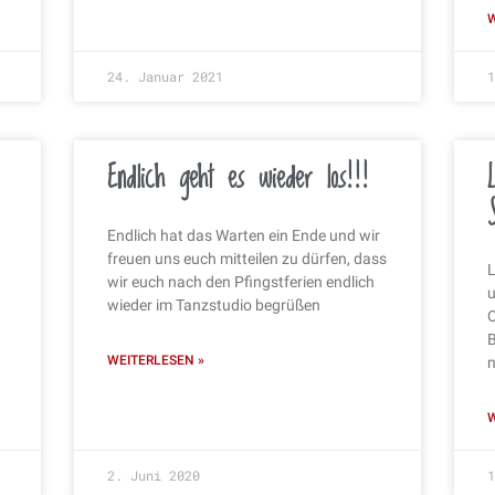
W
24. Januar 2021
1
Endlich geht es wieder los!!!
Endlich hat das Warten ein Ende und wir
freuen uns euch mitteilen zu dürfen, dass
L
wir euch nach den Pfingstferien endlich
u
wieder im Tanzstudio begrüßen
O
B
WEITERLESEN »
n
W
2. Juni 2020
1