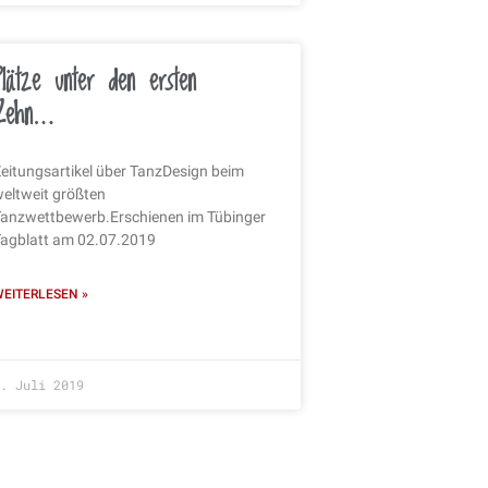
Plätze unter den ersten
Zehn…
eitungsartikel über TanzDesign beim
eltweit größten
anzwettbewerb.Erschienen im Tübinger
agblatt am 02.07.2019
EITERLESEN »
. Juli 2019