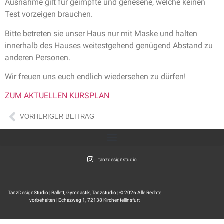
Ausnahme gilt für geimpfte und genesene, welche keinen
Test vorzeigen brauchen.
Bitte betreten sie unser Haus nur mit Maske und halten
innerhalb des Hauses weitestgehend genügend Abstand zu
anderen Personen.
Wir freuen uns euch endlich wiedersehen zu dürfen!
ZUM AKTUELLEN KURSPLAN
VORHERIGER BEITRAG
tanzdesignstudio
TanzDesignStudio | Ballett, Gymnastik, Tanzstudio | © 2026 Alle Rechte
vorbehalten | Echazweg 1, 72138 Kirchentellinsfurt