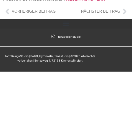
VORHERIGER BEITRAG
NÄCHSTER BEITRAG
tanzdesignstudio
TanzDesignStudio | Ballett, Gymnastik, Tanzstudio | © 2026 Alle Rechte
vorbehalten | Echazweg 1, 72138 Kirchentellinsfurt