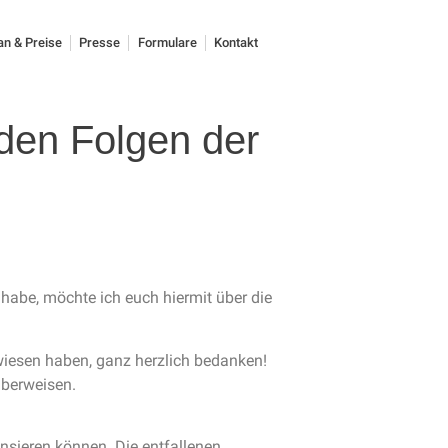
an & Preise
Presse
Formulare
Kontakt
den Folgen der
abe, möchte ich euch hiermit über die
erwiesen haben, ganz herzlich bedanken!
überweisen.
nsieren können. Die entfallenen