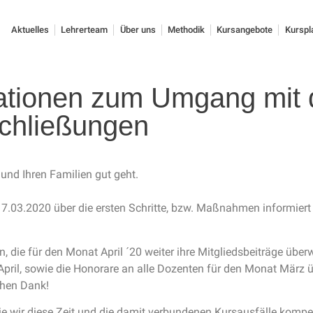
Aktuelles
Lehrerteam
Über uns
Methodik
Kursangebote
Kurspl
mationen zum Umgang mit 
chließungen
n und Ihren Familien gut geht.
03.2020 über die ersten Schritte, bzw. Maßnahmen informiert h
en, die für den Monat April ´20 weiter ihre Mitgliedsbeiträge üb
April, sowie die Honorare an alle Dozenten für den Monat März 
chen Dank!
e wir diese Zeit und die damit verbundenen Kursausfälle kompe